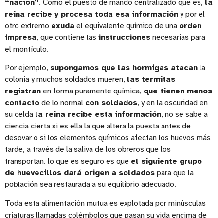
“nación”
. Como el puesto de mando centralizado qué es,
la
reina recibe y procesa toda esa información
y por el
otro extremo
exuda
el equivalente químico de una
orden
impresa
, que contiene las
instrucciones
necesarias para
el montículo.
Por ejemplo,
supongamos que las hormigas atacan
la
colonia y muchos soldados mueren,
las termitas
registran
en forma puramente química,
que tienen menos
contacto
de lo normal
con soldados
, y en la oscuridad en
su celda
la reina recibe esta información
, no se sabe a
ciencia cierta si es ella la que altera la puesta antes de
desovar o si los elementos químicos afectan los huevos más
tarde, a través de la saliva de los obreros que los
transportan, lo que es seguro es que
el siguiente grupo
de huevecillos dará origen a soldados
para que la
población sea restaurada a su equilibrio adecuado.
Toda esta alimentación mutua es explotada por minúsculas
criaturas llamadas colémbolos que pasan su vida encima de