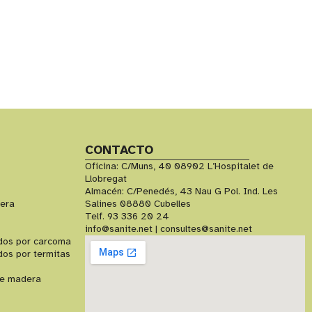
CONTACTO
Oficina: C/Muns, 40 08902 L’Hospitalet de
Llobregat
Almacén: C/Penedés, 43 Nau G Pol. Ind. Les
dera
Salines 08880 Cubelles
Telf. 93 336 20 24
info@sanite.net | consultes@sanite.net
dos por carcoma
dos por termitas
de madera