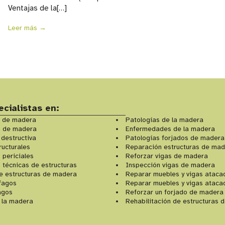
Ventajas de la[…]
Leer más →
cialistas en:
 de madera
Patologías de la madera
n de madera
Enfermedades de la madera
 destructiva
Patologías forjados de madera
ructurales
Reparación estructuras de ma
 periciales
Reforzar vigas de madera
 técnicas de estructuras
Inspección vigas de madera
e estructuras de madera
Reparar muebles y vigas ataca
ófagos
Reparar muebles y vigas ataca
agos
Reforzar un forjado de madera
 la madera
Rehabilitación de estructuras 