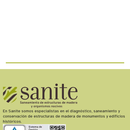
d
d
u
p
s
p
a
d
v
En Sanite somos especialistas en el diagnóstico, saneamiento y
conservación de estructuras de madera de monumentos y edificios
históricos.